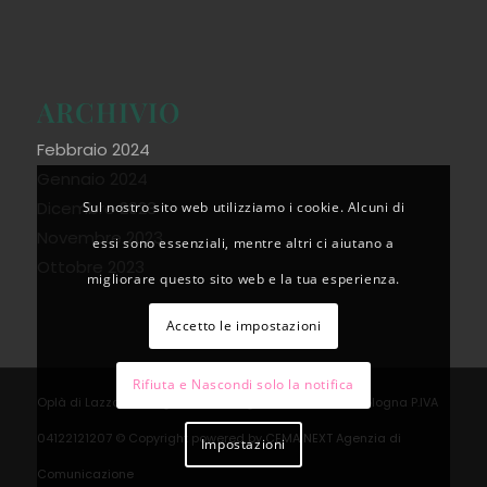
ARCHIVIO
Febbraio 2024
Gennaio 2024
Dicembre 2023
Sul nostro sito web utilizziamo i cookie. Alcuni di
Novembre 2023
essi sono essenziali, mentre altri ci aiutano a
Ottobre 2023
migliorare questo sito web e la tua esperienza.
Accetto le impostazioni
Rifiuta e Nascondi solo la notifica
Oplà di Lazzaroni Angela Via Saragozza 84/A 40123 Bologna P.IVA
04122121207 © Copyright powered by
CEMA NEXT Agenzia di
Impostazioni
Comunicazione