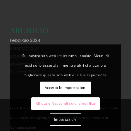
ARCHIVIO
Febbraio 2024
Gennaio 2024
Dicembre 2023
Sul nostro sito web utilizziamo i cookie. Alcuni di
Novembre 2023
essi sono essenziali, mentre altri ci aiutano a
Ottobre 2023
migliorare questo sito web e la tua esperienza.
Accetto le impostazioni
Rifiuta e Nascondi solo la notifica
Oplà di Lazzaroni Angela Via Saragozza 84/A 40123 Bologna P.IVA
04122121207 © Copyright powered by
CEMA NEXT Agenzia di
Impostazioni
Comunicazione