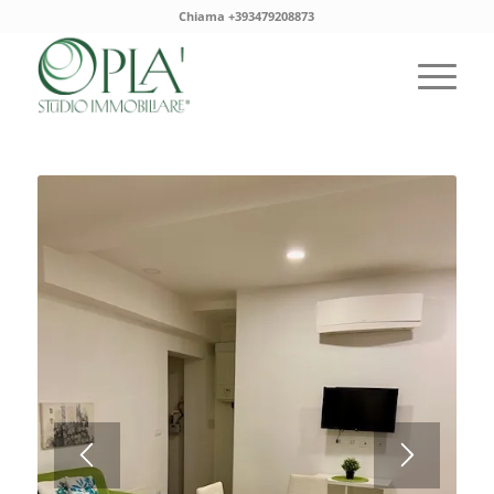
Chiama +393479208873