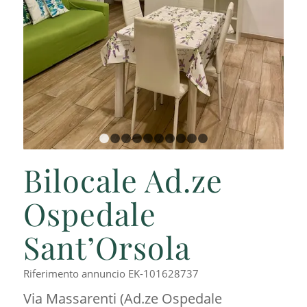
1
2
3
4
5
6
7
8
9
10
Bilocale Ad.ze
Ospedale
Sant’Orsola
Riferimento annuncio EK-101628737
Via Massarenti (Ad.ze Ospedale