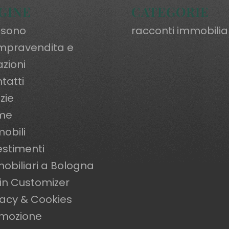
GINE
CATEGORIE
 sono
racconti immobilia
pravendita e
azioni
tatti
zie
me
obili
estimenti
obiliari a Bologna
in Customizer
vacy & Cookies
mozione