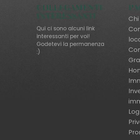
COLLEGAMENTI
PA
INTERESSANTI
Chi
Qui ci sono alcuni link
Com
interessanti per voi!
loc
Godetevi la permanenza
Con
:)
Gra
Ho
Imm
Inv
imm
Log
Pri
Pro