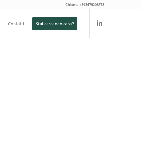
Chiama +393479208873
Contatti
Stai cercando casa?