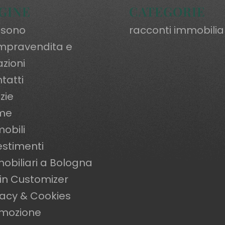
GINE
CATEGORIE
 sono
racconti immobilia
pravendita e
azioni
tatti
zie
me
obili
estimenti
obiliari a Bologna
in Customizer
vacy & Cookies
mozione