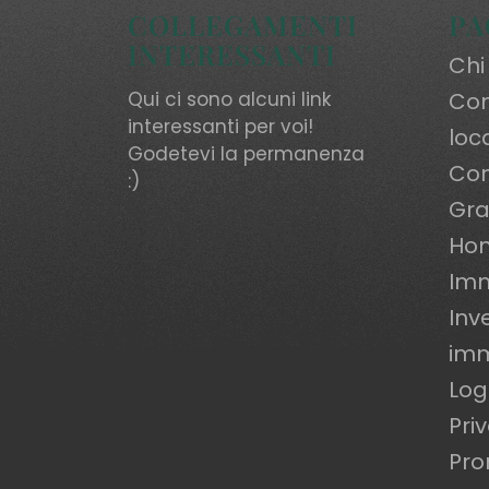
COLLEGAMENTI
PA
INTERESSANTI
Chi
Qui ci sono alcuni link
Com
interessanti per voi!
loc
Godetevi la permanenza
Con
:)
Gra
Ho
Imm
Inv
imm
Log
Pri
Pro