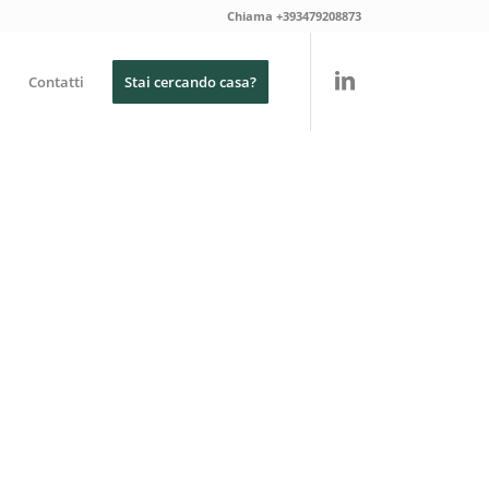
Chiama +393479208873
Contatti
Stai cercando casa?